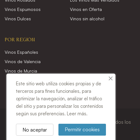
Vinos Espumosos
Vinos en Oferta
Vinos Dulces
Vinos sin alcohol
POR REGIÓN
Vinos Españoles
Vinos de Valencia
Vinos de Murcia
Este sitio web utiliza cookies propias y de
terceros para fines funcionales, para
optimizar la navegación, analizar el tráfico
del sitio y para personalizar los contenidos
según sus preferencias.
Leer más.
Copyright ©
JASBAT: Servicios informáticos
. Todos los
Permitir cookies
No aceptar
derechos reservados